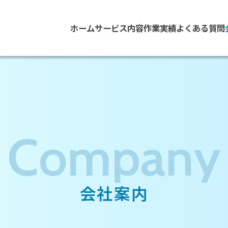
ホーム
サービス内容
作業実績
よくある質問
C
o
m
p
a
n
y
会
社
案
内